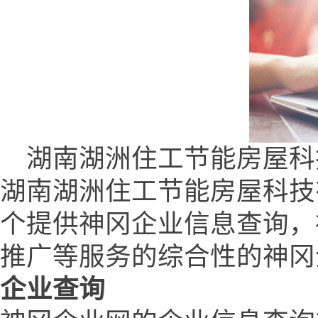
湖南湖洲住工节能房屋科技有限公司
湖南湖洲住工节能房屋科技有限公
个提供神冈企业信息查询，
推广等服务的综合性的神冈
企业查询